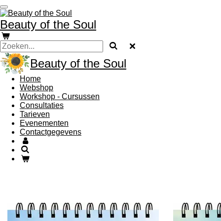
Ga
direct
Beauty of the Soul
naar
de
hoofdinhoud
Beauty of the Soul
Home
Webshop
Workshop - Cursussen
Consultaties
Tarieven
Evenementen
Contactgegevens