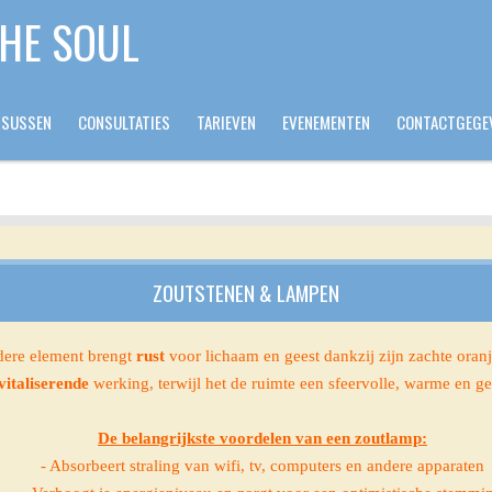
THE SOUL
RSUSSEN
CONSULTATIES
TARIEVEN
EVENEMENTEN
CONTACTGEGE
ZOUTSTENEN & LAMPEN
ndere element brengt
rust
voor lichaam en geest dankzij zijn zachte oran
vitaliserende
werking, terwijl het de ruimte een sfeervolle, warme en geze
De belangrijkste voordelen van een zoutlamp:
- Absorbeert straling van wifi, tv, computers en andere apparaten