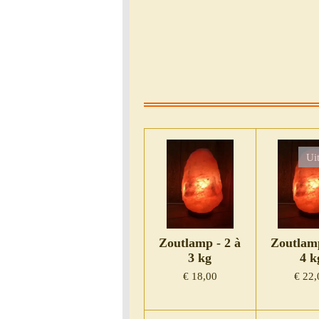
Ui
Zoutlamp - 2 à
Zoutlamp
3 kg
4 k
€ 18,00
€ 22,