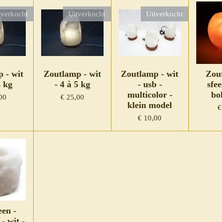
tverkocht
Uitverkocht
Uitverkocht
 - wit
Zoutlamp - wit
Zoutlamp - wit
Zout
4 kg
- 4 à 5 kg
- usb -
sfee
multicolor -
bo
00
€ 25,00
klein model
€
€ 10,00
een -
 - wit -