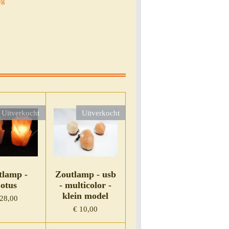
ng
Uitverkocht
Uitverkocht
tlamp -
Zoutlamp - usb
otus
- multicolor -
klein model
 28,00
€ 10,00