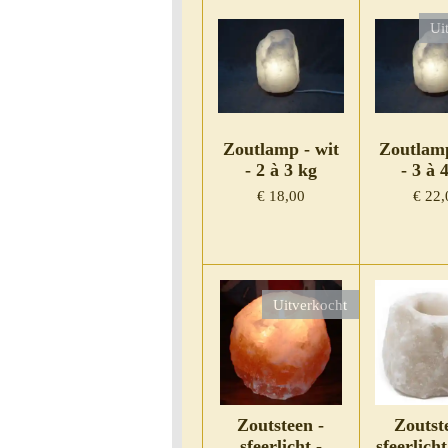
Ui
Zoutlamp - wit
Zoutlamp
- 2 à 3 kg
- 3 à 
€ 18,00
€ 22,
Uitverkocht
Zoutsteen -
Zoutst
sfeerlicht -
sfeerlicht