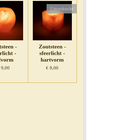
Uitverkocht
steen -
Zoutsteen -
rlicht -
sfeerlicht -
lvorm
hartvorm
 9,00
€ 8,00