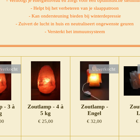
- Verhoogt je energieniveau en zorgt voor een optimistische stemmi
- Helpt bij het verbeteren van je slaappatroon
- Kan ondersteuning bieden bij winterdepressie
- Zuivert de lucht in huis en neutraliseert ongewenste geuren
- Versterkt het immuunsysteem
tverkocht
Uitverkocht
 - 3 à
Zoutlamp - 4 à
Zoutlamp -
Zou
g
5 kg
Engel
L
00
€ 25,00
€ 32,00
€