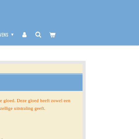
VENS
je gloed. Deze gloed heeft zowel een
llige uitstraling geeft.