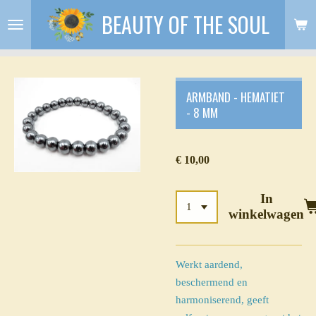
BEAUTY OF THE SOUL
Ga
direct
naar
de
hoofdinhoud
ARMBAND - HEMATIET
- 8 MM
€ 10,00
In
winkelwagen
Werkt aardend,
beschermend en
harmoniserend, geeft