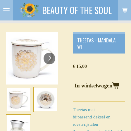
BEAUTY OF THE SOUL
Ga
direct
naar
de
hoofdinhoud
THEETAS - MANDALA
WIT
€ 15,00
In winkelwagen
Theetas met
bijpassend deksel en
roestvrijstalen