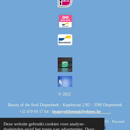
© 2022
Beauty of the Soul Diepenbeek - Kapelstraat 2 B2 - 3590 Diepenbeek
+32 479 69 17 64 -
beautyofthesoul@telenet.be
H.R.0707.545.615 BTW-nummer BE0707.545.615 Powered
Deze website gebruikt cookies voor analyse-
by
JouwWeb
doeleinden en/of het tonen van advertenties. Door