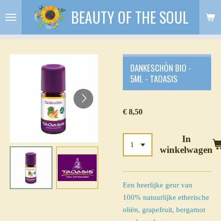
BEAUTY OF THE SOUL
Ga
direct
naar
de
hoofdinhoud
DANKESCHÖN BIO -
5ML - TAOASIS
€ 8,50
In
winkelwagen
Een heerlijke geur van
100% natuurlijke etherische
oliën,
grapefruit, bergamot