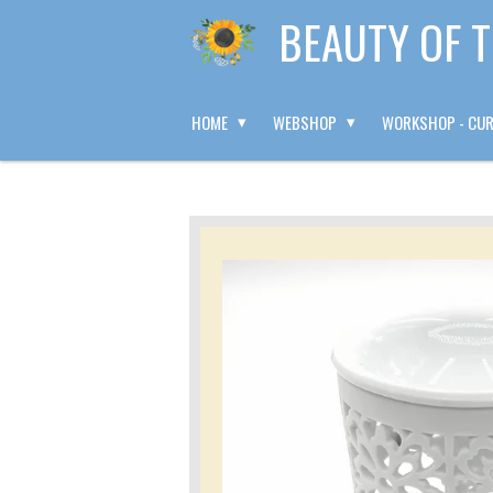
BEAUTY OF 
Ga
direct
naar
de
HOME
WEBSHOP
WORKSHOP - CU
hoofdinhoud