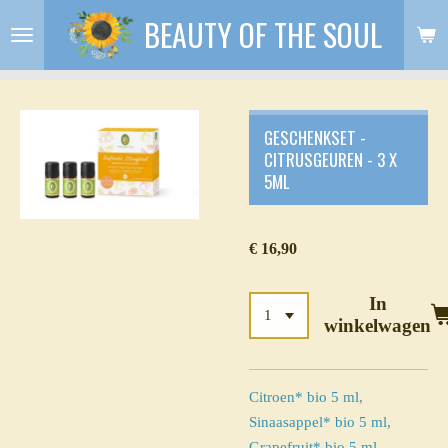
BEAUTY OF THE SOUL
Ga
direct
naar
de
hoofdinhoud
GESCHENKSET -
CITRUSGEUREN - 3 X
5ML
€ 16,90
In
winkelwagen
Citroen* bio 5 ml,
Sinaasappel* bio 5 ml,
Grapefruit* bio 5 ml.