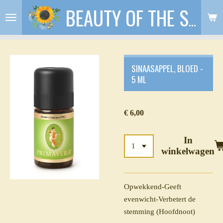
Ga
BEAUTY OF THE SOUL
direct
naar
de
hoofdinhoud
SINAASAPPEL, BLOED -
5 ML
€ 6,00
In
winkelwagen
Opwekkend
-
Geeft
evenwicht
-
Verbetert de
stemming (Hoofdnoot)