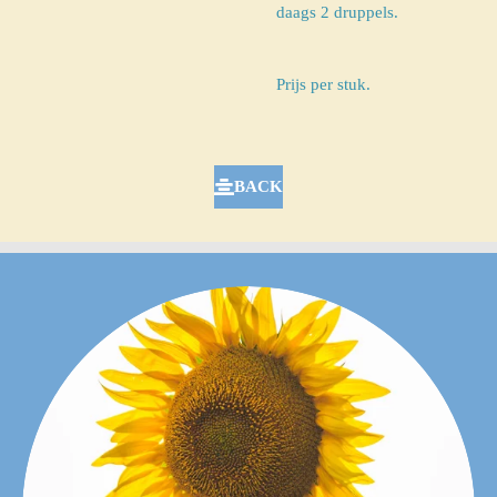
daags 2 druppels.
Prijs per stuk.
BACK