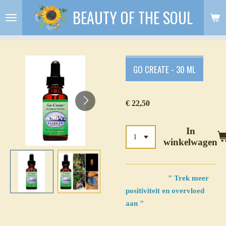
BEAUTY OF THE SOUL
Ga
direct
naar
de
hoofdinhoud
GO CREATE - 30 ML
€ 22,50
In
winkelwagen
" Trek meer
positiviteit en overvloed
aan "