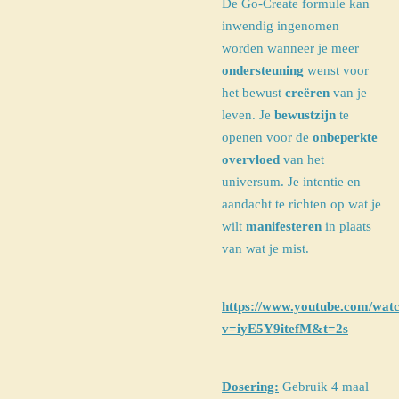
De Go-Create formule kan
inwendig ingenomen
worden wanneer je meer
ondersteuning
wenst voor
het bewust
creëren
van je
leven.
Je
bewustzijn
te
openen voor de
onbeperkte
overvloed
van het
universum. Je intentie en
aandacht te richten op wat je
wilt
manifesteren
in plaats
van wat je mist.
https://www.youtube.com/wat
v=iyE5Y9itefM&t=2s
Dosering:
Gebruik 4 maal