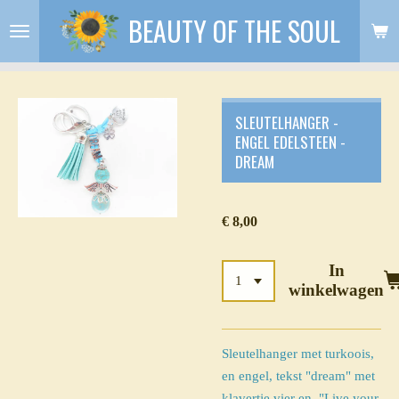
BEAUTY OF THE SOUL
Ga
direct
naar
de
hoofdinhoud
SLEUTELHANGER -
ENGEL EDELSTEEN -
DREAM
€ 8,00
In
winkelwagen
Sleutelhanger met turkoois,
en engel, tekst "dream" met
klavertje vier en
"
Live your