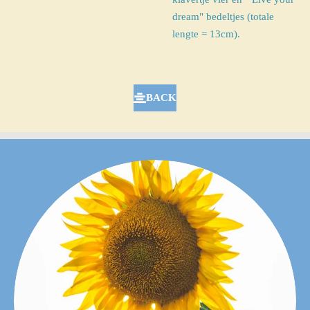
dream"
bedeltjes (
totale
lengte = 13cm).
BACK