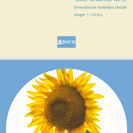
levensboom bedeltjes (
totale
lengte = 13cm)
.
BACK