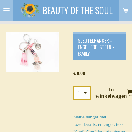
BEAUTY OF THE SOUL
Ga
direct
naar
de
hoofdinhoud
SLEUTELHANGER -
ENGEL EDELSTEEN -
FAMILY
€ 8,00
In
winkelwagen
Sleutelhanger met
rozenkwarts, en engel, tekst
"family" en klavertje vier en